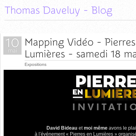
Thomas Daveluy - Blog
10
Mapping Vidéo - Pierres
mai
Lumières - samedi 18 ma
2019
Expositions
David Bideau
et
moi même
avons le plai
à l'événement « Pierres en Lumières » organisé 