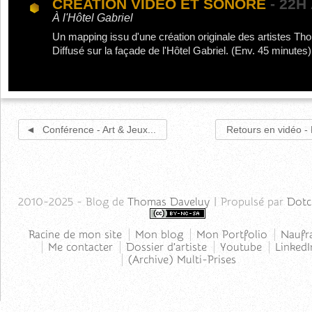
CRÉATION VIDÉO ET SONORE
- 22H
À l'Hôtel Gabriel
Un mapping issu d'une création originale des artistes T
Diffusé sur la façade de l'Hôtel Gabriel. (Env. 45 minutes)
Conférence - Art & Jeux...
Retours en vidéo - 
2010-2025 - Blog de
Thomas Daveluy
| Propulsé par
Dotc
Racine de mon site
Mon blog
Mon Portfolio
Naufr
Me contacter
Dossier d'artiste
Youtube
LinkedI
(Archive) Multi-Prises